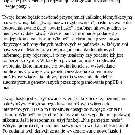
napisane przez ciebie po rejestracji i zalogowaniu zwane dalej
„twoje posty”.
Twoje konto będzie zawierać przynajmniej unikalną identyfikacyjną
nazwę zwaną dalej „twoja nazwa użytkownika”, hasło używane do
logowania zwane dalej „twoje hasło” i osobisty aktywny adres e-
mail zwany dalej „twój adres e-mail”. Informacje podane dla
twojego konta na „Forum Wimpel” są chronione przez prawa
dotyczące ochrony danych osobowych w państwie, w którym stoi
nasz serwer. Mamy prawo wymagać podania dodatkowych
informacji przy rejestracji, i to my ustalamy czy podanie ich jest
konieczne, czy nie. W każdym przypadku, masz możliwość
wybrania, które informacje o twoim koncie są wyświetlane
publicznie. Co więcej, w panelu zarządzania kontem masz
możliwość włączenia lub wyłączenia wysyłania do ciebie
automatycznie generowanych przez oprogramowanie phpBB e-
maili.
Twoje hasło jest zaszyfrowane, więc jest bezpieczne, niemniej nie
należy używać tego samego hasła na różnych witrynach
internetowych. Hasło to umożliwia dostęp do twojego konta na
„Forum Wimpel”, więc chroń je i w żadnym wypadku nie podawaj
nikomu
. Jeśli je zapomnisz, użyj funkcji „Nie pamiętam hasła”.
Witryna poprosi cię o podanie nazwy użytkownika i adresu e-mail.
Po podaniu tych danych zostanie wygenerowane nowe hasło i