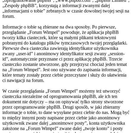
„oprogramowanie phpBB”, „www.phpbb.com”, „phpBB Limited”,
„Zespoły phpBB”, korzystają z informacji zwanymi dalej
„informacjami o tobie” zebranych w czasie dowolnej twojej sesji na
forum.
Informacje o tobie są zbierane na dwa sposoby. Po pierwsze,
przeglądanie „Forum Wimpel” powoduje, że aplikacja phpBB
tworzy kilka ciasteczek, które są małymi plikami tekstowymi
pobranymi do katalogu plików tymczasowych twojej przeglądarki.
Pierwsze dwa ciasteczka zawierają identyfikator użytkownika
zwany „user-id” i anonimowy identyfikator sesji zwany „session-
id”, automatycznie przyznane ci przez aplikację phpBB. Trzecie
ciasteczko zostanie utworzone, gdy przejrzysz chociaż jeden temat
na „Forum Wimpel”. Jest ono używane do zapisania informacji,
które tematy zostały przez ciebie przeczytane i służy do ułatwienia
ci nawigacji na forum.
W czasie przeglądania „Forum Wimpel” możemy też utworzyć
ciasteczka niezależne od oprogramowania phpBB, ale ich ten
dokument nie dotyczy – ma on opisywać tylko strony stworzone
przez oprogramowanie phpBB. Drugi sposób, w jaki zbieramy
informacje o tobie, to dane wysyłane przez ciebie do nas. Mogą być
to między innymi posty napisane przez ciebie jako anonimowy
użytkownik zwane dalej „anonimowe posty”, konta użytkownika
założone na „Forum Wimpel” zwane dalej „twoje konto” i posty