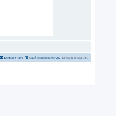
Kontakt z nami
Usuń ciasteczka witryny
Strefa czasowa
UTC