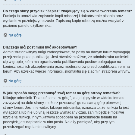
Do czego służy przycisk “Zapisz” znajdujący się w oknie tworzenia tematu?
Funkcja ta umożliwia zapisanie kopii roboczej i dokończenie pisania oraz
wysłanie w późniejszym czasie. Zapisaną kopię roboczą można wczytać z
poziomu panelu użytkownika.
Na górę
Dlaczego mój post musi być akceptowany?
Administrator witryny mógł zadecydować, że posty na danym forum wymagają
przejrzenia przed publikacją. Jest również możliwe, że administrator umieścił
cię w grupie, która ma ograniczenia publikowania postów polegające na
konieczności ich akceptowania przez moderatorów przed opublikowaniem na
forum. Aby uzyskać więcej informacji, skontaktuj się z administratorem witryny.
Na górę
W jaki sposób mogę przesunąć swój temat na górę strony tematów?
Klikając odnośnik “Przesuń temat w górę”, znajdujący się w widoku tematu
zazwyczaj na dole strony, możesz przesunąć go na samą górę pierwszej
strony forum. Jeśli nie widać takiego odnośnika, oznacza to, że funkcja ta jest
wyłączona lub nie upłynął jeszcze wymagany czas, zanim będzie możliwe
użycie tej funkcji. Innym, łatwym sposobem na przesunięcie tematu na
początek, jest napisanie w nim posta. Należy pamiętać, aby przy tym
przestrzegać regulaminu witryny.