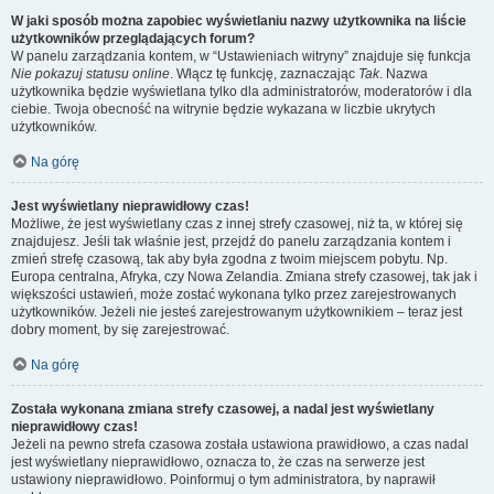
W jaki sposób można zapobiec wyświetlaniu nazwy użytkownika na liście
użytkowników przeglądających forum?
W panelu zarządzania kontem, w “Ustawieniach witryny” znajduje się funkcja
Nie pokazuj statusu online
. Włącz tę funkcję, zaznaczając
Tak
. Nazwa
użytkownika będzie wyświetlana tylko dla administratorów, moderatorów i dla
ciebie. Twoja obecność na witrynie będzie wykazana w liczbie ukrytych
użytkowników.
Na górę
Jest wyświetlany nieprawidłowy czas!
Możliwe, że jest wyświetlany czas z innej strefy czasowej, niż ta, w której się
znajdujesz. Jeśli tak właśnie jest, przejdź do panelu zarządzania kontem i
zmień strefę czasową, tak aby była zgodna z twoim miejscem pobytu. Np.
Europa centralna, Afryka, czy Nowa Zelandia. Zmiana strefy czasowej, tak jak i
większości ustawień, może zostać wykonana tylko przez zarejestrowanych
użytkowników. Jeżeli nie jesteś zarejestrowanym użytkownikiem – teraz jest
dobry moment, by się zarejestrować.
Na górę
Została wykonana zmiana strefy czasowej, a nadal jest wyświetlany
nieprawidłowy czas!
Jeżeli na pewno strefa czasowa została ustawiona prawidłowo, a czas nadal
jest wyświetlany nieprawidłowo, oznacza to, że czas na serwerze jest
ustawiony nieprawidłowo. Poinformuj o tym administratora, by naprawił