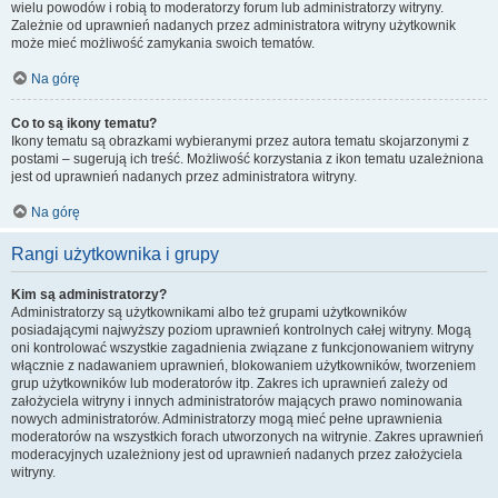
wielu powodów i robią to moderatorzy forum lub administratorzy witryny.
Zależnie od uprawnień nadanych przez administratora witryny użytkownik
może mieć możliwość zamykania swoich tematów.
Na górę
Co to są ikony tematu?
Ikony tematu są obrazkami wybieranymi przez autora tematu skojarzonymi z
postami – sugerują ich treść. Możliwość korzystania z ikon tematu uzależniona
jest od uprawnień nadanych przez administratora witryny.
Na górę
Rangi użytkownika i grupy
Kim są administratorzy?
Administratorzy są użytkownikami albo też grupami użytkowników
posiadającymi najwyższy poziom uprawnień kontrolnych całej witryny. Mogą
oni kontrolować wszystkie zagadnienia związane z funkcjonowaniem witryny
włącznie z nadawaniem uprawnień, blokowaniem użytkowników, tworzeniem
grup użytkowników lub moderatorów itp. Zakres ich uprawnień zależy od
założyciela witryny i innych administratorów mających prawo nominowania
nowych administratorów. Administratorzy mogą mieć pełne uprawnienia
moderatorów na wszystkich forach utworzonych na witrynie. Zakres uprawnień
moderacyjnych uzależniony jest od uprawnień nadanych przez założyciela
witryny.