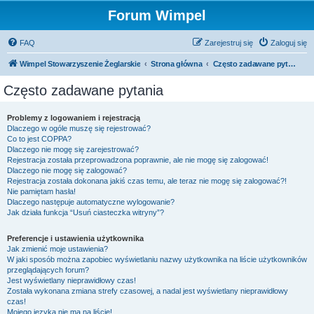
Forum Wimpel
FAQ
Zarejestruj się
Zaloguj się
Wimpel Stowarzyszenie Żeglarskie
Strona główna
Często zadawane pytania
Często zadawane pytania
Problemy z logowaniem i rejestracją
Dlaczego w ogóle muszę się rejestrować?
Co to jest COPPA?
Dlaczego nie mogę się zarejestrować?
Rejestracja została przeprowadzona poprawnie, ale nie mogę się zalogować!
Dlaczego nie mogę się zalogować?
Rejestracja została dokonana jakiś czas temu, ale teraz nie mogę się zalogować?!
Nie pamiętam hasła!
Dlaczego następuje automatyczne wylogowanie?
Jak działa funkcja “Usuń ciasteczka witryny”?
Preferencje i ustawienia użytkownika
Jak zmienić moje ustawienia?
W jaki sposób można zapobiec wyświetlaniu nazwy użytkownika na liście użytkowników
przeglądających forum?
Jest wyświetlany nieprawidłowy czas!
Została wykonana zmiana strefy czasowej, a nadal jest wyświetlany nieprawidłowy
czas!
Mojego języka nie ma na liście!