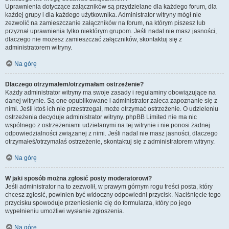
Uprawnienia dotyczące załączników są przydzielane dla każdego forum, dla
każdej grupy i dla każdego użytkownika. Administrator witryny mógł nie
zezwolić na zamieszczanie załączników na forum, na którym piszesz lub
przyznał uprawnienia tylko niektórym grupom. Jeśli nadal nie masz jasności,
dlaczego nie możesz zamieszczać załączników, skontaktuj się z
administratorem witryny.
Na górę
Dlaczego otrzymałem/otrzymałam ostrzeżenie?
Każdy administrator witryny ma swoje zasady i regulaminy obowiązujące na
danej witrynie. Są one opublikowane i administrator zaleca zapoznanie się z
nimi. Jeśli ktoś ich nie przestrzegał, może otrzymać ostrzeżenie. O udzieleniu
ostrzeżenia decyduje administrator witryny. phpBB Limited nie ma nic
wspólnego z ostrzeżeniami udzielanymi na tej witrynie i nie ponosi żadnej
odpowiedzialności związanej z nimi. Jeśli nadal nie masz jasności, dlaczego
otrzymałeś/otrzymałaś ostrzeżenie, skontaktuj się z administratorem witryny.
Na górę
W jaki sposób można zgłosić posty moderatorowi?
Jeśli administrator na to zezwolił, w prawym górnym rogu treści posta, który
chcesz zgłosić, powinien być widoczny odpowiedni przycisk. Naciśnięcie tego
przycisku spowoduje przeniesienie cię do formularza, który po jego
wypełnieniu umożliwi wysłanie zgłoszenia.
Na górę