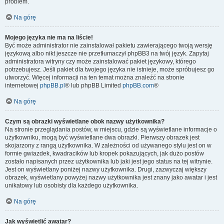
problem.
Na górę
Mojego języka nie ma na liście!
Być może administrator nie zainstalował pakietu zawierającego twoją wersję
językową albo nikt jeszcze nie przetłumaczył phpBB3 na twój język. Zapytaj
administratora witryny czy może zainstalować pakiet językowy, którego
potrzebujesz. Jeśli pakiet dla twojego języka nie istnieje, może spróbujesz go
utworzyć. Więcej informacji na ten temat można znaleźć na stronie
internetowej
phpBB.pl
® lub phpBB Limited
phpBB.com
®
Na górę
Czym są obrazki wyświetlane obok nazwy użytkownika?
Na stronie przeglądania postów, w miejscu, gdzie są wyświetlane informacje o
użytkowniku, mogą być wyświetlane dwa obrazki. Pierwszy obrazek jest
skojarzony z rangą użytkownika. W zależności od używanego stylu jest on w
formie gwiazdek, kwadracików lub kropek pokazujących, jak dużo postów
zostało napisanych przez użytkownika lub jaki jest jego status na tej witrynie.
Jest on wyświetlany poniżej nazwy użytkownika. Drugi, zazwyczaj większy
obrazek, wyświetlany powyżej nazwy użytkownika jest znany jako awatar i jest
unikatowy lub osobisty dla każdego użytkownika.
Na górę
Jak wyświetlić awatar?