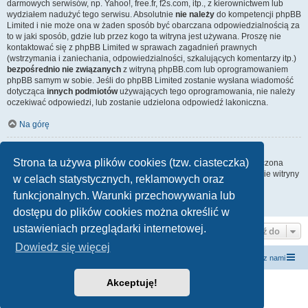
darmowych serwisów, np. Yahoo!, free.fr, f2s.com, itp., z kierownictwem lub
wydziałem nadużyć tego serwisu. Absolutnie
nie należy
do kompetencji phpBB
Limited i nie może ona w żaden sposób być obarczana odpowiedzialnością za
to w jaki sposób, gdzie lub przez kogo ta witryna jest używana. Proszę nie
kontaktować się z phpBB Limited w sprawach zagadnień prawnych
(wstrzymania i zaniechania, odpowiedzialności, szkalujących komentarzy itp.)
bezpośrednio nie związanych
z witryną phpBB.com lub oprogramowaniem
phpBB samym w sobie. Jeśli do phpBB Limited zostanie wysłana wiadomość
dotycząca
innych podmiotów
używających tego oprogramowania, nie należy
oczekiwać odpowiedzi, lub zostanie udzielona odpowiedź lakoniczna.
Na górę
Jak nawiązać kontakt z administratorem witryny?
Strona ta używa plików cookies (tzw. ciasteczka)
Wszyscy użytkownicy witryny mogą używać – jeśli funkcja ta jest włączona
przez administratora witryny – formularza „Kontakt z nami”. Członkowie witryny
w celach statystycznych, reklamowych oraz
mogą także używać odnośnika „Zespół administracyjny”.
funkcjonalnych. Warunki przechowywania lub
Na górę
dostępu do plików cookies można określić w
ustawieniach przeglądarki internetowej.
Przejdź do
Dowiedz się więcej
Wimpel Stowarzyszenie Żeglarskie
Strona główna
Kontakt z nami
Akceptuję!
Technologię dostarcza
phpBB
® Forum Software © phpBB Limited
Polski pakiet językowy dostarcza
phpBB.pl
Zasady ochrony danych osobowych
|
Regulamin