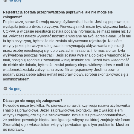
Na górę
Rejestracja została przeprowadzona poprawnie, ale nie mogę się
zalogować!
Po pierwsze, sprawdź swoją nazwę użytkownika i hasło. Jeśli są poprawne, to
wystąpiła jedna z dwóch przyczyn. Pierwszą z nich może być włączona funkcja
COPPA, a w czasie rejestracji została podana informacja, że masz mniej niż 13
lat. Wówczas należy wykonać instrukcje wysłane na twój adres e-mail. Jeśli nie
to było przyczyną, być może nie została aktywowana rejestracja. Niektóre
witryny przed pierwszym zalogowaniem wymagają aktywowania rejestracji
przez osobę rejestrującą się lub przez administratora. Informacja o tym była
wyświetlona podczas rejestracji. Jeśli została wysłana do ciebie wiadomość e-
mail, postępuj zgodnie z zawartymi w niej instrukcjami. Jeżeli taka wiadomość
do ciebie nie dotarła, być może został podany nieprawidłowy adres e-mail lub
wiadomość została zatrzymana przez filtr antyspamowy. Jeśli na pewno
podany przez ciebie adres e-mail jest prawidłowy, spróbuj skontaktować się z
administratorem.
Na górę
Dlaczego nie mogę się zalogować?
Powodów może być kilka. Po pierwsze sprawdź, czy twoja nazwa użytkownika
i hasło są prawidłowe. Jeżeli są prawidłowe, skontaktuj się z właścicielem
witryny i zapytaj, czy cię nie zablokowano. Istnieje też prawdopodobieństwo,
że problem powoduje błędna konfiguracja witryny, na której znajduje się forum.
Skontaktuj się z właścicielem witryny i powiadom go o tym problemie. Musi on
go naprawić.