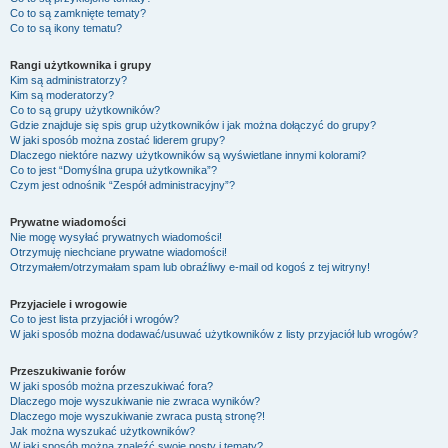
Co to są zamknięte tematy?
Co to są ikony tematu?
Rangi użytkownika i grupy
Kim są administratorzy?
Kim są moderatorzy?
Co to są grupy użytkowników?
Gdzie znajduje się spis grup użytkowników i jak można dołączyć do grupy?
W jaki sposób można zostać liderem grupy?
Dlaczego niektóre nazwy użytkowników są wyświetlane innymi kolorami?
Co to jest “Domyślna grupa użytkownika”?
Czym jest odnośnik “Zespół administracyjny”?
Prywatne wiadomości
Nie mogę wysyłać prywatnych wiadomości!
Otrzymuję niechciane prywatne wiadomości!
Otrzymałem/otrzymałam spam lub obraźliwy e-mail od kogoś z tej witryny!
Przyjaciele i wrogowie
Co to jest lista przyjaciół i wrogów?
W jaki sposób można dodawać/usuwać użytkowników z listy przyjaciół lub wrogów?
Przeszukiwanie forów
W jaki sposób można przeszukiwać fora?
Dlaczego moje wyszukiwanie nie zwraca wyników?
Dlaczego moje wyszukiwanie zwraca pustą stronę?!
Jak można wyszukać użytkowników?
W jaki sposób można znaleźć swoje posty i tematy?