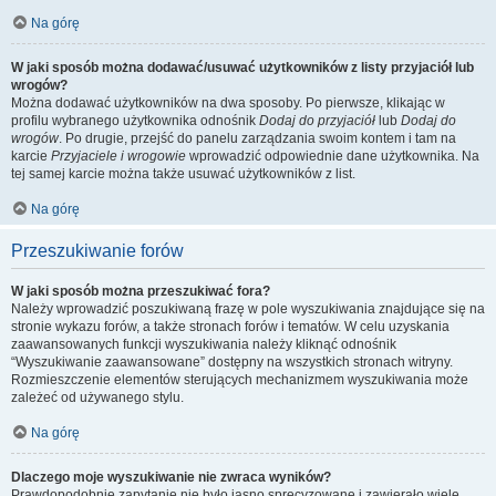
Na górę
W jaki sposób można dodawać/usuwać użytkowników z listy przyjaciół lub
wrogów?
Można dodawać użytkowników na dwa sposoby. Po pierwsze, klikając w
profilu wybranego użytkownika odnośnik
Dodaj do przyjaciół
lub
Dodaj do
wrogów
. Po drugie, przejść do panelu zarządzania swoim kontem i tam na
karcie
Przyjaciele i wrogowie
wprowadzić odpowiednie dane użytkownika. Na
tej samej karcie można także usuwać użytkowników z list.
Na górę
Przeszukiwanie forów
W jaki sposób można przeszukiwać fora?
Należy wprowadzić poszukiwaną frazę w pole wyszukiwania znajdujące się na
stronie wykazu forów, a także stronach forów i tematów. W celu uzyskania
zaawansowanych funkcji wyszukiwania należy kliknąć odnośnik
“Wyszukiwanie zaawansowane” dostępny na wszystkich stronach witryny.
Rozmieszczenie elementów sterujących mechanizmem wyszukiwania może
zależeć od używanego stylu.
Na górę
Dlaczego moje wyszukiwanie nie zwraca wyników?
Prawdopodobnie zapytanie nie było jasno sprecyzowane i zawierało wiele