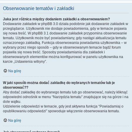
Obserwowanie tematów i zakładki
Jaka jest różnica między dodaniem zakładki a obserwowaniem?
Dodawanie zakładek w phpBB 3.0 działa podobnie jak dodawanie zakładek w
przeglądarce. Użytkownik nie dostaje powiadomienia, gdy w temacie pojawia
się nowa treść. W phpBB 3.1 dodawanie zakładek przypomina obserwowanie
tematu. Użytkownik może być powiadamiany, gdy nastąpi aktualizacja tematu
oznaczonego zakładką. Funkcja obserwowania powiadamia użytkownika – w
wybrany przez niego sposób – gdy w obserwowanym temacie bądź forum
pojawiła się nowa treść. Sposoby powiadamiania dla zakładek i
obserwowanych elementów można konfigurować w panelu użytkownika na
karcie „Ustawienia witryny”.
Na górę
W jaki sposób można dodać zakładkę do wybranych tematów lub je
obserwować??
Aby dodać zakładkę do wybranego tematu lub go obserwować, należy kliknąć
odpowiedni odnośnik w menu “Narzędzia tematu” znajdujące się na górze i na
dole wątku.
Udzielenie odpowiedzi w temacie, gdy jest aktywna funkcja “Powiadamiaj o
opublikowaniu odpowiedzi” spowoduje włączenie obserwowania tematu.
Na górę