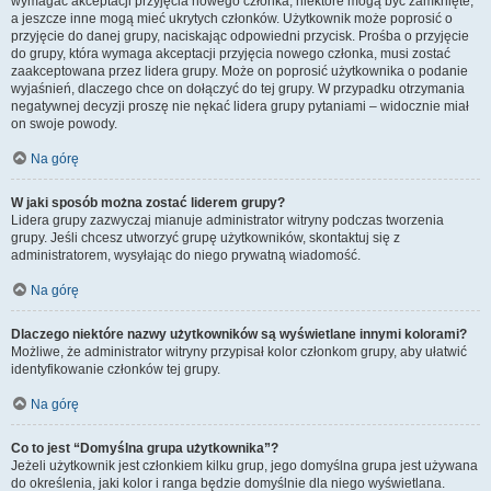
wymagać akceptacji przyjęcia nowego członka, niektóre mogą być zamknięte,
a jeszcze inne mogą mieć ukrytych członków. Użytkownik może poprosić o
przyjęcie do danej grupy, naciskając odpowiedni przycisk. Prośba o przyjęcie
do grupy, która wymaga akceptacji przyjęcia nowego członka, musi zostać
zaakceptowana przez lidera grupy. Może on poprosić użytkownika o podanie
wyjaśnień, dlaczego chce on dołączyć do tej grupy. W przypadku otrzymania
negatywnej decyzji proszę nie nękać lidera grupy pytaniami – widocznie miał
on swoje powody.
Na górę
W jaki sposób można zostać liderem grupy?
Lidera grupy zazwyczaj mianuje administrator witryny podczas tworzenia
grupy. Jeśli chcesz utworzyć grupę użytkowników, skontaktuj się z
administratorem, wysyłając do niego prywatną wiadomość.
Na górę
Dlaczego niektóre nazwy użytkowników są wyświetlane innymi kolorami?
Możliwe, że administrator witryny przypisał kolor członkom grupy, aby ułatwić
identyfikowanie członków tej grupy.
Na górę
Co to jest “Domyślna grupa użytkownika”?
Jeżeli użytkownik jest członkiem kilku grup, jego domyślna grupa jest używana
do określenia, jaki kolor i ranga będzie domyślnie dla niego wyświetlana.