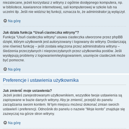
niezalecane, jeżeli korzystasz z witryny z ogólnie dostępnego komputera, np.
w bibliotece, kawiarence internetowej, sali komputerowej w szkole lub na
uczelni itp. Jeśli nie widzisz tej funkcji, oznacza to, że administrator ją wyłączył.
Na górę
Jak działa funkcja “Usuń ciasteczka witryny”?
Funkcja “Usuń ciasteczka witryny” usuwa ciasteczka utworzone przez phpBB
dzięki, którym użytkownik jest autoryzowany i logowany do witryny. Dostarczają
one również funkcję – jeśli została włączona przez administratora witryny –
śledzenia przeczytanych i nieprzeczytanych przez użytkownika postów. Jeśli
występują problemy z logowaniem/wylogowaniem, usunięcie ciasteczek może
być pomocne.
Na górę
Preferencje i ustawienia użytkownika
Jak zmienić moje ustawienia?
Jeżeli jesteś zarejestrowanym użytkownikiem, wszystkie twoje ustawienia są
zapisywane w bazie danych witryny. Aby je zmienić, przejdź do panelu
zarządzania swoim kontem. W tym miejscu możesz dokonać zmian swoich
ustawień i preferencji. Odnośnik do panelu o nazwie “Moje konto” znajduje się
zazwyczaj na górze stron witryny.
Na górę