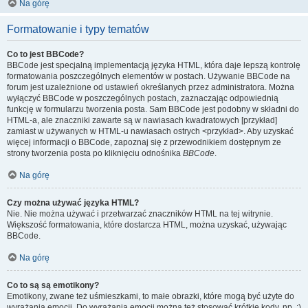
Na górę
Formatowanie i typy tematów
Co to jest BBCode?
BBCode jest specjalną implementacją języka HTML, która daje lepszą kontrolę
formatowania poszczególnych elementów w postach. Używanie BBCode na
forum jest uzależnione od ustawień określanych przez administratora. Można
wyłączyć BBCode w poszczególnych postach, zaznaczając odpowiednią
funkcję w formularzu tworzenia posta. Sam BBCode jest podobny w składni do
HTML-a, ale znaczniki zawarte są w nawiasach kwadratowych [przykład]
zamiast w używanych w HTML-u nawiasach ostrych <przykład>. Aby uzyskać
więcej informacji o BBCode, zapoznaj się z przewodnikiem dostępnym ze
strony tworzenia posta po kliknięciu odnośnika
BBCode
.
Na górę
Czy można używać języka HTML?
Nie. Nie można używać i przetwarzać znaczników HTML na tej witrynie.
Większość formatowania, które dostarcza HTML, można uzyskać, używając
BBCode.
Na górę
Co to są są emotikony?
Emotikony, zwane też uśmieszkami, to małe obrazki, które mogą być użyte do
wyrażania emocji. Do wyrażania emocji można też stosować krótkie kody, np. :)