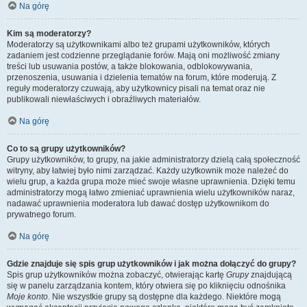
Na górę
Kim są moderatorzy?
Moderatorzy są użytkownikami albo też grupami użytkowników, których
zadaniem jest codzienne przeglądanie forów. Mają oni możliwość zmiany
treści lub usuwania postów, a także blokowania, odblokowywania,
przenoszenia, usuwania i dzielenia tematów na forum, które moderują. Z
reguły moderatorzy czuwają, aby użytkownicy pisali na temat oraz nie
publikowali niewłaściwych i obraźliwych materiałów.
Na górę
Co to są grupy użytkowników?
Grupy użytkowników, to grupy, na jakie administratorzy dzielą całą społeczność
witryny, aby łatwiej było nimi zarządzać. Każdy użytkownik może należeć do
wielu grup, a każda grupa może mieć swoje własne uprawnienia. Dzięki temu
administratorzy mogą łatwo zmieniać uprawnienia wielu użytkowników naraz,
nadawać uprawnienia moderatora lub dawać dostęp użytkownikom do
prywatnego forum.
Na górę
Gdzie znajduje się spis grup użytkowników i jak można dołączyć do grupy?
Spis grup użytkowników można zobaczyć, otwierając kartę
Grupy
znajdującą
się w panelu zarządzania kontem, który otwiera się po kliknięciu odnośnika
Moje konto
. Nie wszystkie grupy są dostępne dla każdego. Niektóre mogą