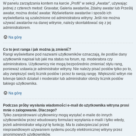
W panelu zarządzania kontem na karcie „Profil” w sekcji „Awatar”, używając
jednej z czterech metod: Gravatar, Galeria awatarów, Zdalny awatar lub Prześlij
awatar, można dodać awatar. Wyświetlanie awatarów i sposób ich
wyświetlania są uzależnione od administratora witryny. Jeśli nie można
używać awatarów na danej witrynie, należy skontaktować się z jej
administratorem.
Na górę
Co to jest ranga i jak można ją zmienić?
Rangi wyświetlane pod nazwami użytkowników oznaczają, ile postów dany
użytkownik napisał lub jaki ma status na forum, np. moderatora czy
administratora. Użytkownicy nie mogą bezpośrednio zmieniać stylu rang,
ponieważ ustawia je administrator witryny. Nie należy pisać postów tylko po to,
aby zwiększyć swój licznik postów i przez to swoją rangę. Większość witryn nie
toleruje takich działań i moderator lub administrator obniży licznik postów
takiego użytkownika.
Na górę
Podczas próby wysłania wiadomości e-mail do użytkownika witryna prosi
mnie o zalogowanie. Dlaczego?
Tylko zarejestrowani użytkownicy mogą wysyłać e-maile do innych
użytkowników przez wbudowany formularz wysyłania e-maili i tylko wtedy,
jeżeli administrator włączył tę funkcję. Ma to zabezpieczać przed
nieprawidłowym używaniem systemu poczty elektronicznej witryny przez
anonimowych użytkowników.