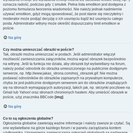
oznacza radość, podczas gdy :( smutek. Pełna lista emotikon jest dostępna z
poziomu formularza tworzenia wiadomości. Nie należy jednak nadmiernie
używać emotikon, gdyż mogą spowodować, że post stanie się nieczytelny i
moderator może podjąć decyzję o ich usunięciu bądź też usunięciu całego
posta. Administrator witryny może określić dopuszczalny limit emotikon w
poście.
Na górę
Czy można umieszczać obrazki w poście?
Tak, obrazki można umieszczać w postach. Jeśli administrator włączył
możliwość zamieszczania załączników, można wgrać obrazek bezpośrednio
na witrynę. Jeśli ta funkcja nie działa, aby obrazek był wyświetlany na forum,
należy podać odnośnik do obrazka umieszczonego na publicznie dostępnym
serwerze, np. http://www.jakas_strona.com/moj_obrazek.gif. Nie można
podawać odnośników do obrazków zapisanych na prywatnym komputerze,
chyba że jest publicznie dostępnym serwerem ani do obrazków znajdujących
się na stronach wymagających autoryzacji, takich jak, np. skrzynki pocztowe na
Gmail lub Yahoo! oraz stronach chronionych hasłem. Aby umieścić obrazek w
poście, użyj znacznika BBCode
[img]
.
Na górę
Co to są ogłoszenia globalne?
Ogłoszenia globalne zawierają ważne informacje i należy zawsze je czytać. Są
one wyświetlane na górze każdego forum i w panelu zarządzania kontem
użytkownika. Uprawnienia zamieszczania ogłoszeń globalnych są nadawane