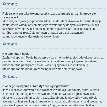
Na górę
Rejestracja została dokonana jakiś czas temu, ale teraz nie mogę się
zalogować?!
Możliwe, że z jakiegoś powodu administrator dezaktywował lub usunął twoje
konto. Wiele witryn, aby zmniejszyć rozmiar bazy danych, cyklicznie usuwa
użytkowników, którzy nic nie pisali przez dłuższy czas. Jeśli tak się stało,
spróbuj zarejestrować się ponownie i bądź bardziej aktywnym i
zaangażowanym w dyskusje użytkownikiem.
Na górę
Nie pamiętam hasła!
Zachowaj spokój! Twoje hasło wprawdzie nie może zostać odzyskane, ale bez
problemu może zostać zresetowane. Przejdź na stronę logowania i kliknij
odnośnik “Nie pamiętam hasła”. Postępuj zgodnie z instrukcjami, a
prawdopodobnie niedługo znów będziesz móc się zalogować.
Na górę
Dlaczego następuje automatyczne wylogowanie?
Jeżeli w czasie logowania nie zaznaczysz funkcji
Zapamiętaj mnie
, witryna
zachowa informację o tym, że twój pobyt na tej witrynie będzie trwał tylko
określony przez administratora czas. Zapobiega to niewłaściwemu użyciu
twojego konta przez kogoś innego. Aby pozostać zalogowanym/zalogowaną,
podczas logowania zaznacz funkcję
Loguj mnie automatycznie
. Jest to