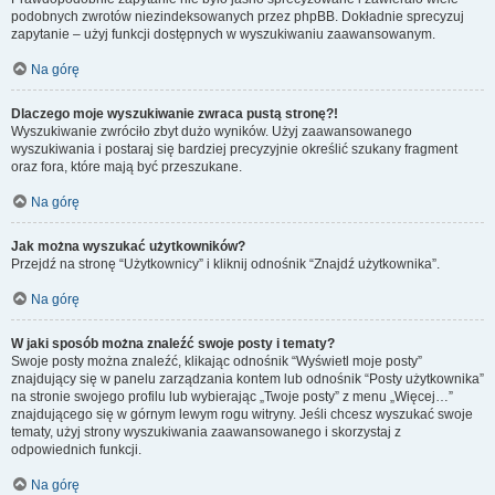
podobnych zwrotów niezindeksowanych przez phpBB. Dokładnie sprecyzuj
zapytanie – użyj funkcji dostępnych w wyszukiwaniu zaawansowanym.
Na górę
Dlaczego moje wyszukiwanie zwraca pustą stronę?!
Wyszukiwanie zwróciło zbyt dużo wyników. Użyj zaawansowanego
wyszukiwania i postaraj się bardziej precyzyjnie określić szukany fragment
oraz fora, które mają być przeszukane.
Na górę
Jak można wyszukać użytkowników?
Przejdź na stronę “Użytkownicy” i kliknij odnośnik “Znajdź użytkownika”.
Na górę
W jaki sposób można znaleźć swoje posty i tematy?
Swoje posty można znaleźć, klikając odnośnik “Wyświetl moje posty”
znajdujący się w panelu zarządzania kontem lub odnośnik “Posty użytkownika”
na stronie swojego profilu lub wybierając „Twoje posty” z menu „Więcej…”
znajdującego się w górnym lewym rogu witryny. Jeśli chcesz wyszukać swoje
tematy, użyj strony wyszukiwania zaawansowanego i skorzystaj z
odpowiednich funkcji.
Na górę