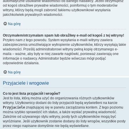
automatyczne usuwanie wiadomości od danego nadawcy. Jeżeli otrzymujesz
od kogoś obraźliwe prywatne wiadomości, poinformuj o tym moderatorów
witryny, którzy będą mogli zabronić takiemu użytkownikowi wysyłania
jakichkolwiek prywatnych wiadomości.
Na górę
Otrzymałem/otrzymałam spam lub obraźliwy e-mail od kogoś z tej witryny!
Przykro nam z tego powodu. System wysyłania e-maili witryny zawiera
zabezpieczenia umożliwiające wytropienie użytkowników, którzy wysyłają takie
wiadomości. Prześlij administratorowi witryny pełną kopię otrzymanego e-
maila – ważne, aby były w niej zawarte nagłówki, ponieważ zawierają one
informacje o nadawcy. Administrator będzie wówczas mógł podjąć
odpowiednie działania.
Na górę
Przyjaciele i wrogowie
Co to jest lista przyjaciół i wrogów?
Jest to lista, którą można użyć do organizowania różnych użytkowników
witryny. Użytkownicy dodani do listy przyjaciół będą wyświetleni na karcie
Przyjaciele
znajdującej się w panelu zarządzania kontem. Z tego poziomu
można szybko sprawdzić ich status, a także wysłać prywatną wiadomość.
Zależnie od używanego stylu witryny, posty tych użytkowników mogą być
wyróżniane. Jeśli użytkownik zostanie dodany do listy wrogów, wszystkie posty
przez niego napisane domyślnie nie będą wyświetlane.