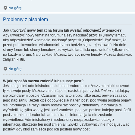
Na górę
Problemy z pisaniem
Jak utworzyć nowy temat na forum lub wysłać odpowiedź w temacie?
Aby utworzyć nowy temat na forum, należy nacisnąć przycisk „Nowy temat”,
aby odpowiedzieć w temacie, nacisnąć przycisk „Odpowiedz”. Być może, że
przed publikowaniem wiadomości trzeba będzie się zarejestrować. Na dole
strony forum lub strony tematów jest wyświetlana lista uprawnień użytkownika
na każdym forum. Na przykład: Możesz tworzyć nowe tematy, Możesz dodawać
załączniki itp.
Na górę
W jaki sposób można zmienić lub usunąć post?
Jeśli nie jesteś administratorem lub moderatorem, możesz zmieniać i usuwać
tylko swoje posty. Możesz zmienić post, naciskając przycisk
Zmień
znajdujący
się przy danym poście. Czasami można to zrobić tylko przez pewien czas po
jego napisaniu. Jeżeli ktoś odpowiedział na ten post, pod twoim postem pojawi
się informacja ile razy i kiedy ostatni raz post był zmieniany. Informacja ta
wyświetli się tylko wtedy, jeśli ktoś zamieścił pod tym postem kolejny post. Jeśli
post zmienił moderator lub administrator, informacja ta nie zostanie
wyświetlona. Administratorzy i moderatorzy mogą zostawić notatkę z
informacją, dlaczego ten post zmieniali. Zwykli użytkownicy nie mogą usuwać
postów, gdy ktoś zamieścił pod ich postem nowy post.