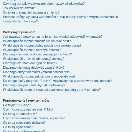
Czym są obrazki wyświetlane obok nazwy użytkownika?
Jak wyświetlić awatar?
Co to jest ranga i jak można ją zmienić?
Podczas próby wysłania wiadomości e-mail do użytkownika witryna prosi mnie o
zalogowanie. Dlaczego?
Problemy z pisaniem
Jak utworzyć nowy temat na forum lub wysłać odpowiedź w temacie?
W jaki sposób można zmienić lub usunąć post?
W jaki sposób można dodać podpis do swojego posta?
W jaki sposób można utworzyć ankietę?
Dlaczego nie można dodać więcej opcji ankiety?
W jaki sposób zmienić lub usunąć ankietę?
Dlaczego nie mam dostępu do forum?
Dlaczego nie mogę dodawać załączników?
Dlaczego otrzymałem/otrzymałam ostrzeżenie?
W jaki sposób można zgłosić posty moderatorowi?
Do czego służy przycisk “Zapisz” znajdujący się w oknie tworzenia tematu?
Dlaczego mój post musi być akceptowany?
W jaki sposób mogę przesunąć swój temat na górę strony tematów?
Formatowanie i typy tematów
Co to jest BBCode?
Czy można używać języka HTML?
Co to są są emotikony?
Czy można umieszczać obrazki w poście?
Co to są ogłoszenia globalne?
Co to są ogłoszenia?
Co to są przyklejone tematy?