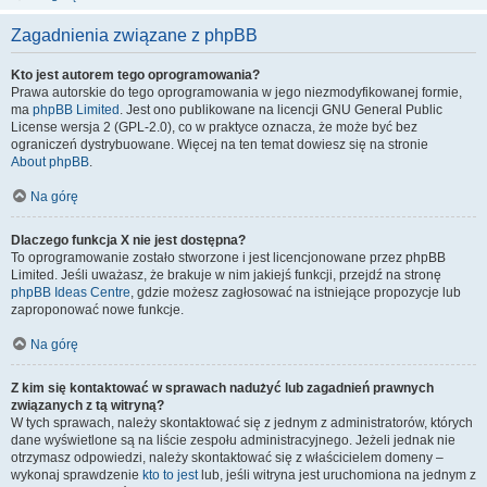
Zagadnienia związane z phpBB
Kto jest autorem tego oprogramowania?
Prawa autorskie do tego oprogramowania w jego niezmodyfikowanej formie,
ma
phpBB Limited
. Jest ono publikowane na licencji GNU General Public
License wersja 2 (GPL-2.0), co w praktyce oznacza, że może być bez
ograniczeń dystrybuowane. Więcej na ten temat dowiesz się na stronie
About phpBB
.
Na górę
Dlaczego funkcja X nie jest dostępna?
To oprogramowanie zostało stworzone i jest licencjonowane przez phpBB
Limited. Jeśli uważasz, że brakuje w nim jakiejś funkcji, przejdź na stronę
phpBB Ideas Centre
, gdzie możesz zagłosować na istniejące propozycje lub
zaproponować nowe funkcje.
Na górę
Z kim się kontaktować w sprawach nadużyć lub zagadnień prawnych
związanych z tą witryną?
W tych sprawach, należy skontaktować się z jednym z administratorów, których
dane wyświetlone są na liście zespołu administracyjnego. Jeżeli jednak nie
otrzymasz odpowiedzi, należy skontaktować się z właścicielem domeny –
wykonaj sprawdzenie
kto to jest
lub, jeśli witryna jest uruchomiona na jednym z