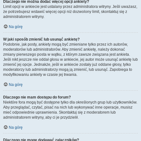
Dlaczego nie można dodać więcej opcji ankiety?
Limit opcji w ankiecie jest ustalany przez administratora witryny. Jeśli uważasz,
że potrzebujesz wstawić więcej opcji niż dozwolony limit, skontaktuj się z
administratorem witryny.
Na górę
W jaki sposób zmienić lub usunąć ankietę?
Podobnie, jak posty, ankiety mogą być zmieniane tylko przez ich autorów,
moderatorów lub administratorów. Aby zmienić ankietę, należy dokonać
zmiany pierwszego posta w wątku, z którym zawsze związana jest ankieta.
Jeśli nikt jeszcze nie oddał głosu w ankiecie, jej autor może usunąć ankietę lub
zmienić jej opcje. Jednakże, jeśli w ankiecie zostały już oddane głosy, tylko
moderatorzy lub administratorzy mogą ją zmienić, lub usunąć. Zapobiega to
modyfikowaniu ankiety w czasie jej trwania.
Na górę
Dlaczego nie mam dostępu do forum?
Niektóre fora mogą być dostępne tylko dla określonych grup lub użytkowników.
Aby przeglądać, czytać, pisać na nich lub wykonywać inne operacje, musisz
mieć odpowiednie uprawnienia. Skontaktuj się z moderatorem lub
administratorem witryny, aby ci je przydzielił.
Na górę
Dlaczego nie mogę dodawać załączników?