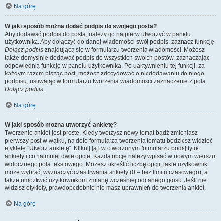
Na górę
W jaki sposób można dodać podpis do swojego posta?
Aby dodawać podpis do posta, należy go najpierw utworzyć w panelu
użytkownika. Aby dołączyć do danej wiadomości swój podpis, zaznacz funkcję
Dołącz podpis
znajdującą się w formularzu tworzenia wiadomości. Możesz
także domyślnie dodawać podpis do wszystkich swoich postów, zaznaczając
odpowiednią funkcję w panelu użytkownika. Po uaktywnieniu tej funkcji, za
każdym razem pisząc post, możesz zdecydować o niedodawaniu do niego
podpisu, usuwając w formularzu tworzenia wiadomości zaznaczenie z pola
Dołącz podpis
.
Na górę
W jaki sposób można utworzyć ankietę?
Tworzenie ankiet jest proste. Kiedy tworzysz nowy temat bądź zmieniasz
pierwszy post w wątku, na dole formularza tworzenia tematu będziesz widzieć
etykietę “Utwórz ankietę”. Kliknij ją i w otworzonym formularzu podaj tytuł
ankiety i co najmniej dwie opcje. Każdą opcję należy wpisać w nowym wierszu
widocznego pola tekstowego. Możesz określić liczbę opcji, jakie użytkownik
może wybrać, wyznaczyć czas trwania ankiety (0 – bez limitu czasowego), a
także umożliwić użytkownikom zmianę wcześniej oddanego głosu. Jeśli nie
widzisz etykiety, prawdopodobnie nie masz uprawnień do tworzenia ankiet.
Na górę