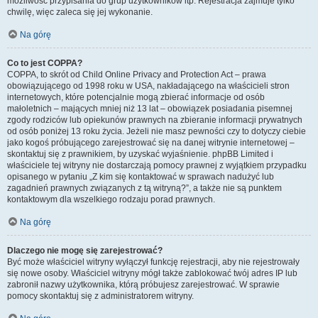
możliwość przypisania do grup użytkowników itp. Rejestracja zajmuje tylko
chwilę, więc zaleca się jej wykonanie.
Na górę
Co to jest COPPA?
COPPA, to skrót od Child Online Privacy and Protection Act – prawa
obowiązującego od 1998 roku w USA, nakładającego na właścicieli stron
internetowych, które potencjalnie mogą zbierać informacje od osób
małoletnich – mających mniej niż 13 lat – obowiązek posiadania pisemnej
zgody rodziców lub opiekunów prawnych na zbieranie informacji prywatnych
od osób poniżej 13 roku życia. Jeżeli nie masz pewności czy to dotyczy ciebie
jako kogoś próbującego zarejestrować się na danej witrynie internetowej –
skontaktuj się z prawnikiem, by uzyskać wyjaśnienie. phpBB Limited i
właściciele tej witryny nie dostarczają pomocy prawnej z wyjątkiem przypadku
opisanego w pytaniu „Z kim się kontaktować w sprawach nadużyć lub
zagadnień prawnych związanych z tą witryną?”, a także nie są punktem
kontaktowym dla wszelkiego rodzaju porad prawnych.
Na górę
Dlaczego nie mogę się zarejestrować?
Być może właściciel witryny wyłączył funkcję rejestracji, aby nie rejestrowały
się nowe osoby. Właściciel witryny mógł także zablokować twój adres IP lub
zabronił nazwy użytkownika, którą próbujesz zarejestrować. W sprawie
pomocy skontaktuj się z administratorem witryny.